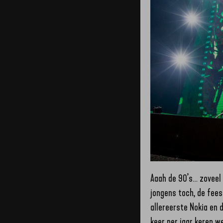
Aaah de 90’s… zoveel
jongens toch, de fees
allereerste Nokia en 
keer per jaar keren w