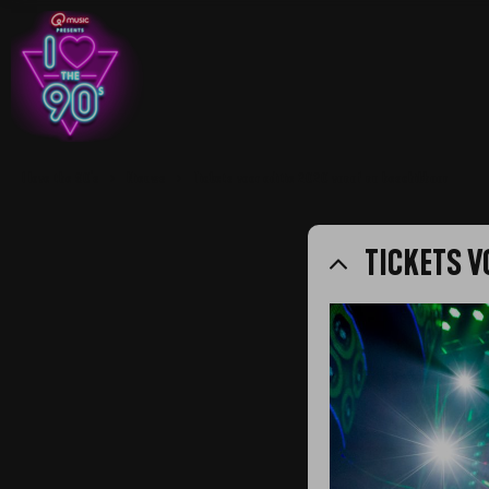
I love the 90's
Nieuws
Tickets voor editie 2020 vanaf nu beschikbaar
TICKETS V