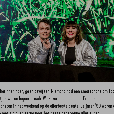
 herinneringen, geen bewijzen. Niemand had een smartphone om fot
tjes waren legendarisch. We keken massaal naar Friends, speelden 
dansten in het weekend op de allerbeste beats. De jaren ’90 waren 
e met z’n allen terug naar het beste decennium aller tijden!