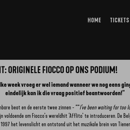
HOME
TICKETS
: ORIGINELE FIOCCO OP ONS PODIUM!
Elke week vroeg er wel iemand wanneer we nog eens gi
eindelijk kan ik die vraag positief beantwoorden!”
nbare beat en de eerste twee zinnen - ““
I’ve been waiting far too 
ijn voldoende om Fiocco’s wereldhit ‘Afflito’ te introduceren. De Be
1997 het levenslicht en ontstond uit het muzikale brein van Tienen