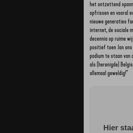
het ontzettend spann
opfrissen en vooral 
nieuwe generaties fan
internet, de sociale 
decennia op ruime wij
positief toen Jan on
podium te staan van d
als (herenigde) Belgis
allemaal geweldig!”
Hier st