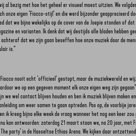
j al bezig met hoe het geheel er visueel moest uitzien. We volgd
h onze eigen ‘Fiocco-stijl’ en die werd bijzonder geapprecieerd do
ed dat we bijna wekelijks op de cover van de Joepie stonden of dat
gazine en varianten. Ik denk dat wij destijds alle bladen hebben ge
s achteraf dat we zijn gaan beseffen hoe onze muziek door de me
air is.”
e
t Fiocco nooit echt ‘officieel’ gestopt, maar de muziekwereld en wi
aardoor we op een gegeven moment elk onze eigen weg zijn gegaan”
zijn we wel contact blijven houden en ben ik muziek blijven maken e
anleiding om weer samen te gaan optreden. Pas op, de voorbije jare
en ik kreeg bijna elke week de vraag wanneer het nog een keer zou 
k nu kan antwoorden: zaterdag 21 maart staan we, na 20 jaar, met 
– The party’ in de Hasseltse Ethias Arena. We kijken daar ontzettend 