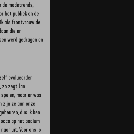
en de modetrends,
or het publiek en de
 ik als frontvrouw de
daan die er
nsen werd gedragen en
jzelf evolueerden
, zo zegt Jan
n spelen, maar er was
n zijn ze aan onze
gebeuren, dus ik ben
Fiocco op het podium
naar uit. Voor ons is