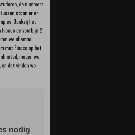
nstuderen, de nummers
rtussen staan er er
mpjes. Dankzij het
 Fiocco de voorbije 2
rden we allemaal
om met Fiocco op het
 Unlimited, mogen we
’, en dat vinden we
es nodig