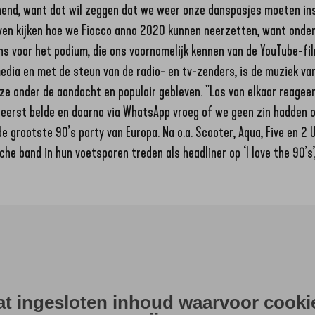
end, want dat wil zeggen dat we weer onze danspasjes moeten i
even kijken hoe we Fiocco anno 2020 kunnen neerzetten, want onde
s voor het podium, die ons voornamelijk kennen van de YouTube-fil
media en met de steun van de radio- en tv-zenders, is de muziek van
ze onder de aandacht en populair gebleven. "Los van elkaar reagee
s eerst belde en daarna via WhatsApp vroeg of we geen zin hadden 
e grootste 90’s party van Europa. Na o.a. Scooter, Aqua, Five en 2
che band in hun voetsporen treden als headliner op ‘I love the 90’s
aat ingesloten inhoud waarvoor cooki