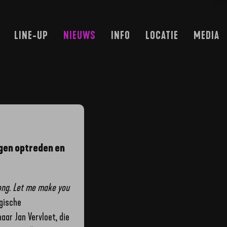
LINE-UP
NIEUWS
INFO
LOCATIE
MEDIA
ngen optreden en
long. Let me make you
lgische
aar Jan Vervloet, die