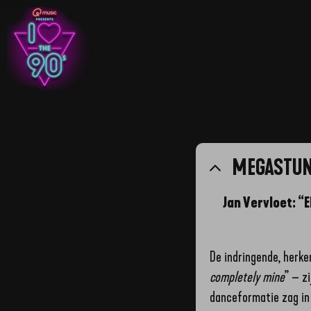
I love the 90's
Nieuws
MEGAstunt: originele Fiocco op ons podium!
MEGASTUNT
Jan Vervloet: “
De indringende, herke
completely mine
” – z
danceformatie zag in 