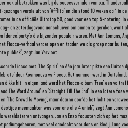
cer ook al betrokken was bij de succesverhalen van o.a. Thunderball
t-gezongen versie uit van ‘Afflito’ en die stond 10 weken op 1 in d
mer in de officiële Ultratop 50, goed voor een top 5-notering. In d
ijdag- en zaterdagavond aanschuiven om binnen te geraken, want al
 en (dance)party’s die bijzonder populair waren. Met Ann Lomans, A
et Fiocco-verhaal verder open en traden we als groep naar buiten,
te publiek”, zegt Jan Vervloet.
scoorde Fiocco met ‘The Spirit’ en één jaar later pikte een Duitse dj
elebrate’ door Kosmonova vs Fiocco. Het nummer werd in Duitsland,
en dikke hit. In eigen land werd het Fiocco-album ‘Free’ een voltre
ead The Word Around’ en ‘Straight Till The End’. In een latere fase 
c’ en ‘The Crowd Is Moving’, maar daarna doofde het licht en verdwe
 destijds meemaakten was voor ons alle 4 uniek”, zegt Ann Lomans
s wereldsterren ontvangen. Jan en Enzo focusten zich op het muz
et podiumgebeuren, met veel aandacht voor dans en kledij. Lang voor