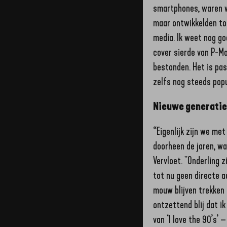
smartphones, waren wi
maar ontwikkelden toc
media. Ik weet nog go
cover sierde van P-Ma
bestonden. Het is pa
zelfs nog steeds popul
Nieuwe generati
“Eigenlijk zijn we me
doorheen de jaren, w
Vervloet. "Onderling 
tot nu geen directe a
mouw blijven trekken 
ontzettend blij dat i
van ‘I love the 90’s’ 