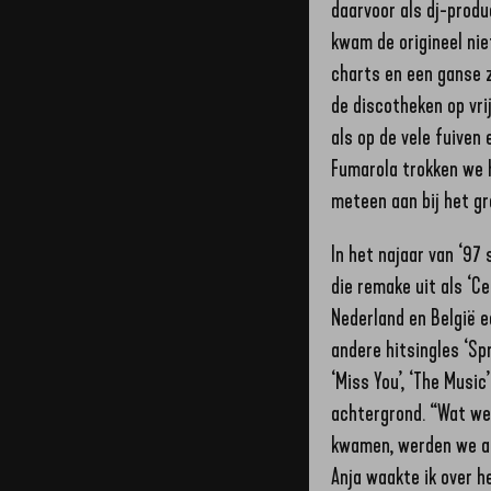
daarvoor als dj-produ
kwam de origineel nie
charts en een ganse zo
de discotheken op vr
als op de vele fuiven
Fumarola trokken we h
meteen aan bij het gro
In het najaar van ‘97 
die remake uit als ‘C
Nederland en België e
andere hitsingles ‘Spr
‘Miss You’, ‘The Musi
achtergrond. “Wat we
kwamen, werden we al
Anja waakte ik over h