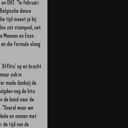
 en DHT. “In februari
e Belgische dance
ie tijd moest je bij
les zat stampvol, net
nja Maesen en Enzo
 en die formule sloeg
 ‘Afflito’ op en bracht
 maar ook in
ffer mede dankzij de
volgden nog de hits
en de band naar de
. “Overal waar we
ikale en samen met
 de tijd van de