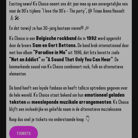
Exciting news! K's Choice neemt ons dit jaar mee op een onvergetelijke reis
naar de 90's tijdens "I love the 90's - The party", @ Trixxo Arena Hasselt
🎸🎤
En dat terwijl ze hun 30-jarig bestaan vieren!!! 🎉
K's Choice is een
Belgische rockband
die in
1992
werd opgericht
door de broers
Sam en Gert Bettens.
De band brak internationaal door
met hun album
"Paradise in Me"
uit 1996, dat hits bevatte zoals
"Not an Addict"
en
"A Sound That Only You Can Hear"
. De
kenmerkende sound van K's Choice combineert rock, folk en alternatieve
elementen.
De band heeft een loyale fanbase en heeft talloze optredens gegeven over
de hele wereld. K's Choice staat bekend om hun
emotioneel geladen
teksten
en
meeslepende muzikale arrangementen
. K's Choice
blijft een invloedrijke en geliefde naam in de alternatieve muziekscene.
Koop dus snel je tickets via onderstaande knop. 👇
TICKETS