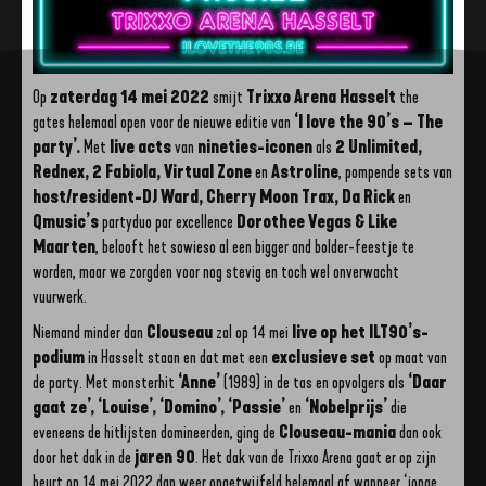
Op
zaterdag 14 mei 2022
smijt
Trixxo Arena Hasselt
the
gates helemaal open voor de nieuwe editie van
‘I love the 90’s – The
party’.
Met
live acts
van
nineties-iconen
als
2 Unlimited,
Rednex, 2 Fabiola, Virtual Zone
en
Astroline
, pompende sets van
host/resident-DJ Ward, Cherry Moon Trax, Da Rick
en
Qmusic’s
partyduo par excellence
Dorothee Vegas & Like
Maarten
, belooft het sowieso al een bigger and bolder-feestje te
worden, maar we zorgden voor nog stevig en toch wel onverwacht
vuurwerk.
Niemand minder dan
Clouseau
zal op 14 mei
live op het ILT90’s-
podium
in Hasselt staan en dat met een
exclusieve set
op maat van
de party. Met monsterhit
‘Anne’
(1989) in de tas en opvolgers als
‘Daar
gaat ze’, ‘Louise’, ‘Domino’, ‘Passie’
en
‘Nobelprijs’
die
eveneens de hitlijsten domineerden, ging de
Clouseau-mania
dan ook
door het dak in de
jaren 90
. Het dak van de Trixxo Arena gaat er op zijn
beurt op 14 mei 2022 dan weer ongetwijfeld helemaal af wanneer ‘jonge