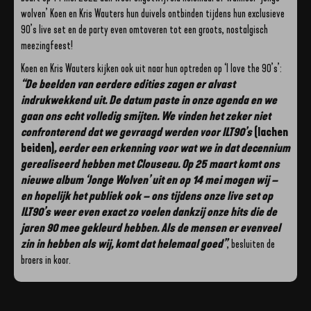
wolven’ Koen en Kris Wauters hun duivels ontbinden tijdens hun exclusieve
90’s live set en de party even omtoveren tot een groots, nostalgisch
meezingfeest!
Koen en Kris Wauters kijken ook uit naar hun optreden op ‘I love the 90’s’:
“De beelden van eerdere edities zagen er alvast
indrukwekkend uit. De datum paste in onze agenda en we
gaan ons echt volledig smijten. We vinden het zeker niet
confronterend dat we gevraagd werden voor ILT90’s
(lachen
beiden)
, eerder een erkenning voor wat we in dat decennium
gerealiseerd hebben met Clouseau. Op 25 maart komt ons
nieuwe album ‘Jonge Wolven’ uit en op 14 mei mogen wij –
en hopelijk het publiek ook – ons tijdens onze live set op
ILT90’s weer even exact zo voelen dankzij onze hits die de
jaren 90 mee gekleurd hebben. Als de mensen er evenveel
zin in hebben als wij, komt dat helemaal goed”
, besluiten de
broers in koor.